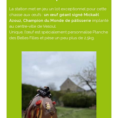
La station met en jeu un lot exceptionnel pour cette
chasse aux œufs :
un œuf géant signé Mickaël
Azouz, Champion du Monde de pâtisserie
implanté
au centre-ville de Vesoul.
Unique, l’œuf est spécialement personnalisé Planche
des Belles Filles et pèse un peu plus de 2,5kg.